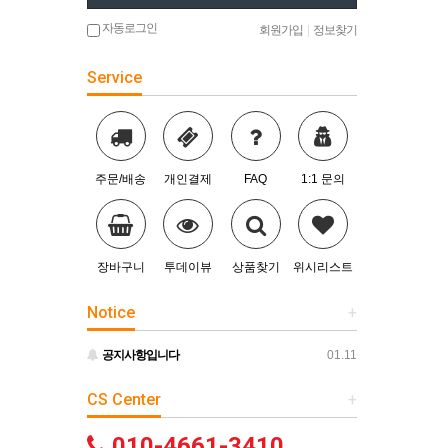
자동로그인
회원가입
|
정보찾기
Service
주문/배송
개인결제
FAQ
1:1 문의
장바구니
투데이뷰
상품찾기
위시리스트
Notice
+
공지사항입니다
01.11
CS Center
+
010-4661-3410