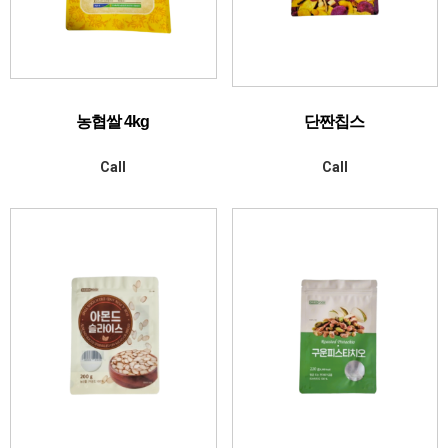
농협쌀 4kg
단짠칩스
Call
Call