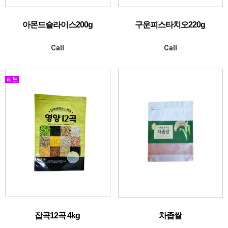
아몬드슬라이스200g
구운피스타치오220g
Call
Call
잡곡12곡 4kg
차좁쌀