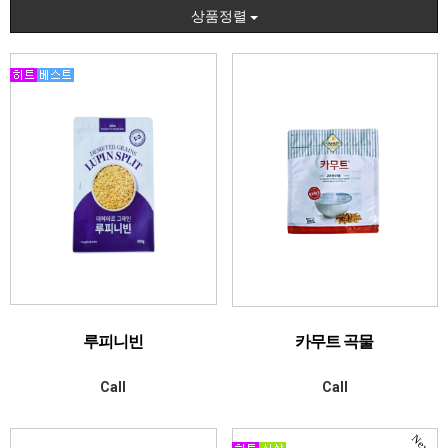
상품정렬
루피니빈
카무트 곡물
Call
Call
New