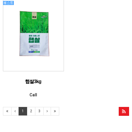
햅쌀3kg
Call
1
2
3