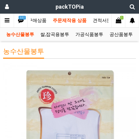
packTOPia
BBS
1
메인
즉시구매상품
주문제작용 상품
견적서문의
커뮤니
농수산물봉투
쌀,잡곡용봉투
가공식품봉투
공산품봉투
농수산물봉투