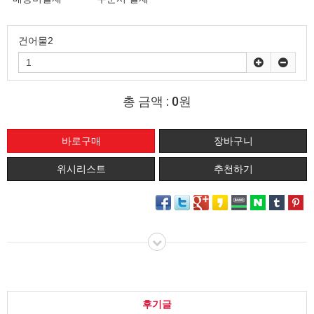
건어물2
총 금액 :
0원
위시리스트
추천하기
후기글