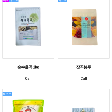
순수올곡 1kg
잡곡봉투
Call
Call