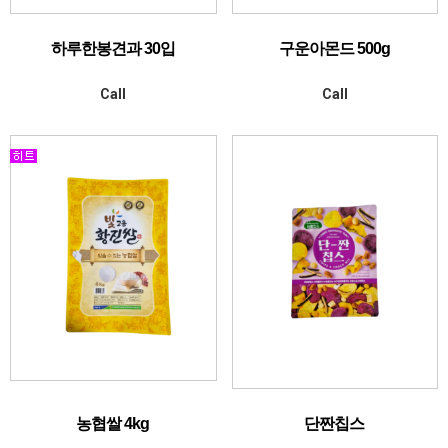
하루한봉견과 30입
구운아몬드 500g
Call
Call
농협쌀 4kg
단짠칩스