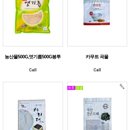
농산물500G,엿기름500G봉투
카무트 곡물
Call
Call
New