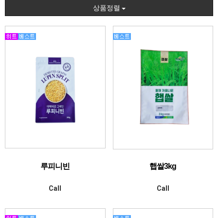
상품정렬
루피니빈
햅쌀3kg
Call
Call