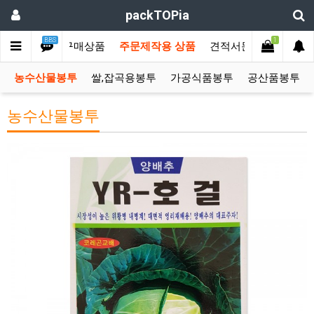
packTOPia
BBS
1
메인
즉시구매상품
주문제작용 상품
견적서문의
커뮤니
농수산물봉투
쌀,잡곡용봉투
가공식품봉투
공산품봉투
농수산물봉투