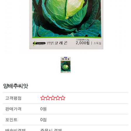
양배추씨앗
고객평점
판매가격
0원
포인트
0점
배송비결제
주문시 결제