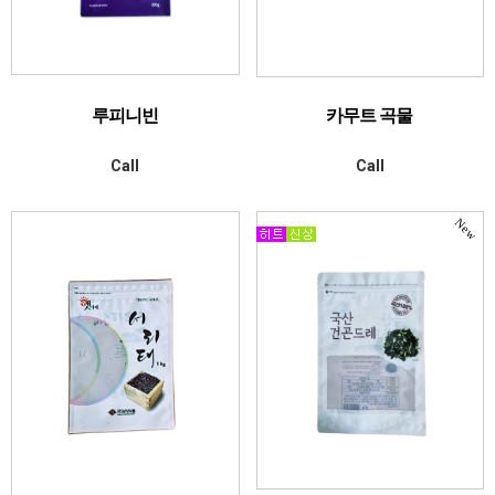
루피니빈
카무트 곡물
Call
Call
New