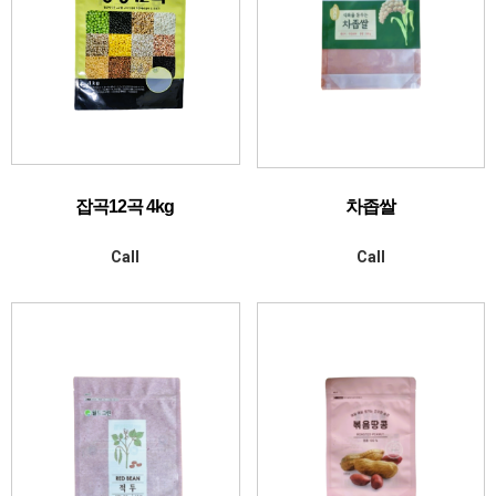
잡곡12곡 4kg
차좁쌀
Call
Call