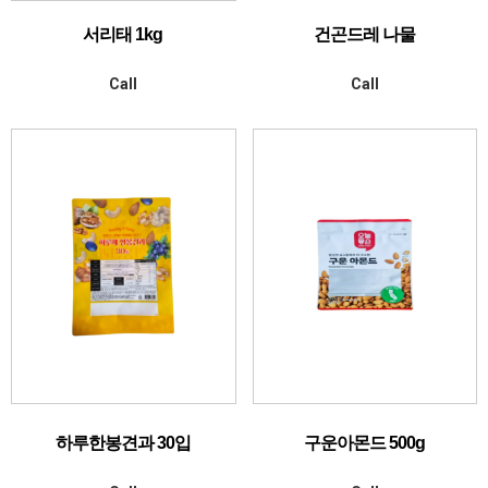
서리태 1kg
건곤드레 나물
Call
Call
하루한봉견과 30입
구운아몬드 500g