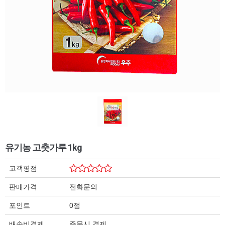
유기농 고춧가루 1kg
고객평점
판매가격
전화문의
포인트
0점
배송비결제
주문시 결제