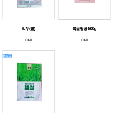
적두(팥)
볶음땅콩 500g
Call
Call