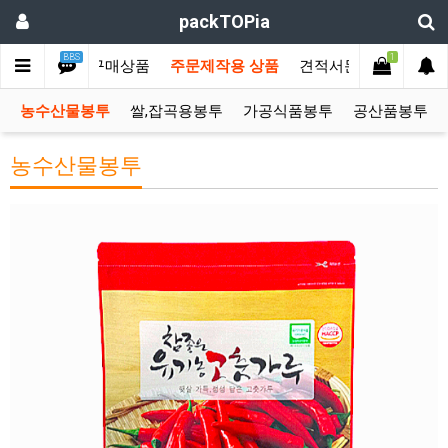
packTOPia
BBS
1
메인
즉시구매상품
주문제작용 상품
견적서문의
커뮤니
농수산물봉투
쌀,잡곡용봉투
가공식품봉투
공산품봉투
농수산물봉투