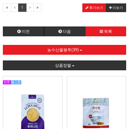
1
후기쓰기
더보기
이전
다음
목록
농수산물봉투(39)
상품정렬