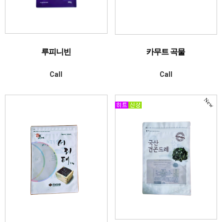
루피니빈
카무트 곡물
Call
Call
New