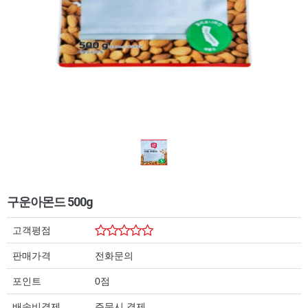
구운아몬드 500g
고객평점
판매가격
전화문의
포인트
0점
배송비결제
주문시 결제