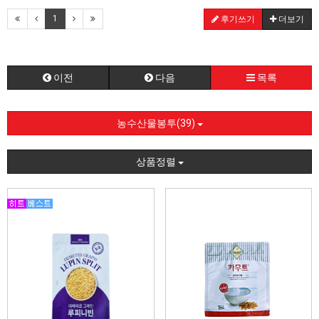
1
후기쓰기
더보기
이전
다음
목록
농수산물봉투(39)
상품정렬