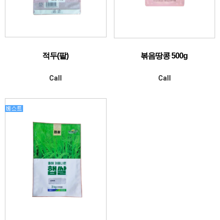
적두(팥)
볶음땅콩 500g
Call
Call