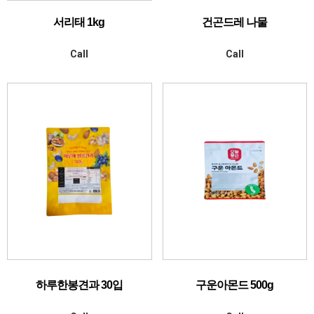
서리태 1kg
건곤드레 나물
Call
Call
하루한봉견과 30입
구운아몬드 500g