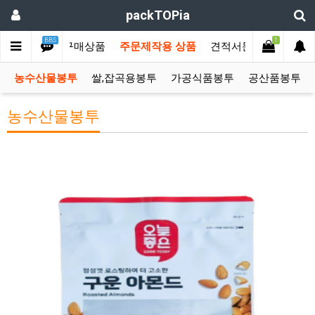
packTOPia
BBS
1
메인
즉시구매상품
주문제작용 상품
견적서문의
커뮤니
농수산물봉투
쌀,잡곡용봉투
가공식품봉투
공산품봉투
농수산물봉투