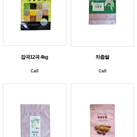
잡곡12곡 4kg
차좁쌀
Call
Call