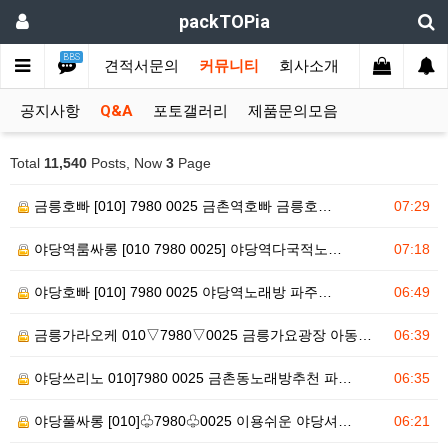
packTOPia
BBS
문제작용 상품
견적서문의
커뮤니티
회사소개
공지사항
Q&A
포토갤러리
제품문의모음
Total
11,540
Posts, Now
3
Page
금릉호빠 [010] 7980 0025 금촌역호빠 금릉호…
07:29
야당역룸싸롱 [010 7980 0025] 야당역다국적노…
07:18
야당호빠 [010] 7980 0025 야당역노래방 파주…
06:49
금릉가라오케 010▽7980▽0025 금릉가요광장 아동…
06:39
야당쓰리노 010]7980 0025 금촌동노래방추천 파…
06:35
야당풀싸롱 [010]♧7980♧0025 이용쉬운 야당셔…
06:21