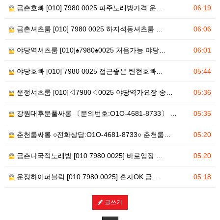
금촌호빠 [010] 7980 0025 파주노래방가격 운…
06:19
금촌셔츠룸 [010] 7980 0025 하지석동셔츠룸 …
06:06
야당역셔츠룸 [010]♠7980♠0025 처음가능 야당…
06:01
야당호빠 [010] 7980 0025 접근좋은 탄현호빠…
05:44
운정셔츠룸 [010]◁7980◁0025 야당역가요장 송…
05:36
강원대후문풀싸롱 〔문의번호:O1O-4681-8733〕 …
05:35
춘천룸싸롱 ○전화상담:O1O-4681-8733○ 춘천룸…
05:20
금촌다국적노래방 [010 7980 0025] 바로입장 …
05:20
운정하이퍼블릭 [010 7980 0025] 혼자OK 금…
05:18
글쓰기