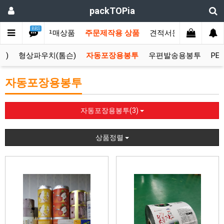
packTOPia
BBS
메인
즉시구매상품
주문제작용 상품
견적서문의
커뮤니
팩)
형상파우치(톰슨)
자동포장용봉투
우편발송용봉투
PE
자동포장용봉투
자동포장용봉투(3)
상품정렬