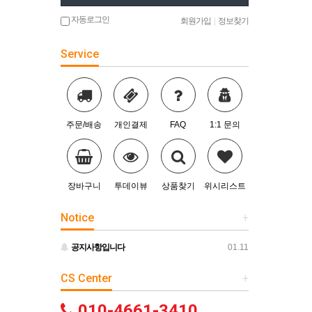
자동로그인
회원가입
|
정보찾기
Service
주문/배송
개인결제
FAQ
1:1 문의
장바구니
투데이뷰
상품찾기
위시리스트
Notice
+
공지사항입니다
01.11
CS Center
+
010-4661-3410