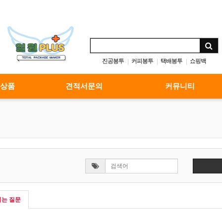
진공봉투
커피봉투
택배봉투
쇼핑백
|
|
|
 상품
견적서문의
커뮤니티
는 질문