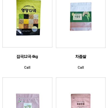
잡곡12곡 4kg
차좁쌀
Call
Call