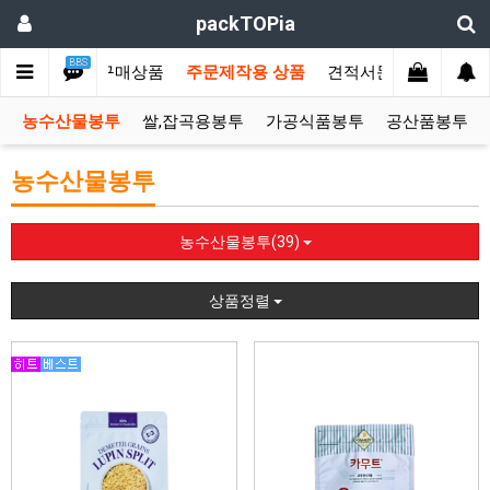
packTOPia
BBS
메인
즉시구매상품
주문제작용 상품
견적서문의
커뮤니
농수산물봉투
쌀,잡곡용봉투
가공식품봉투
공산품봉투
농수산물봉투
농수산물봉투(39)
상품정렬