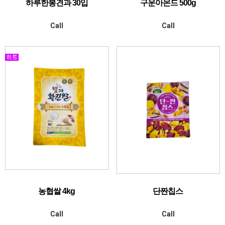
하루한봉견과 30입
구운아몬드 500g
Call
Call
농협쌀 4kg
단짠칩스
Call
Call