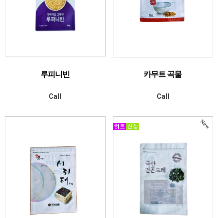
루피니빈
카무트 곡물
Call
Call
New