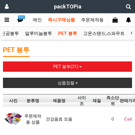
packTOPia
BBS
메인
즉시구매상품
주문제작용 상품
견적서
진공봉투
알루미늄봉투
PET 봉투
고온스탠드,스파우트
PET 봉투
PET 봉투(31)
상품정렬
사이
최소단
사진
분류명
제품명
재질
판매가
즈
위
주문제작
건강음료 모음
0
Call
용 상품