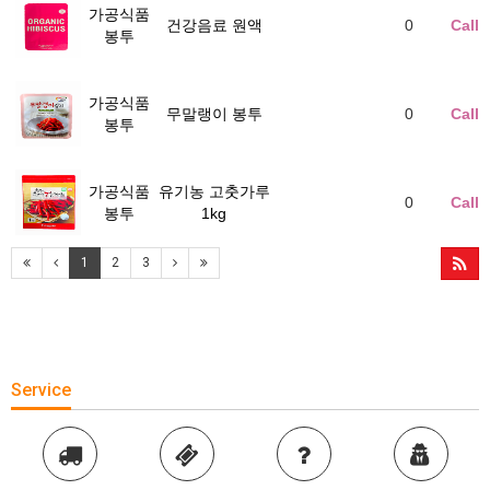
가공식품
건강음료 원액
0
Call
봉투
가공식품
무말랭이 봉투
0
Call
봉투
가공식품
유기농 고춧가루
0
Call
봉투
1kg
1
2
3
Service